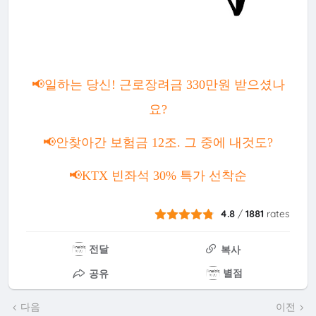
📢일하는 당신! 근로장려금 330만원 받으셨나
요?
📢안찾아간 보험금 12조. 그 중에 내것도?
📢KTX 빈좌석 30% 특가 선착순
4.8
/
1881
rates
전달
복사
별점
공유
다음
이전