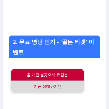
2. 무료 명당 얻기 - '골든 티켓' 이
벤트
곧 매진!불꽃축제 유람선
지금 예매하기👆