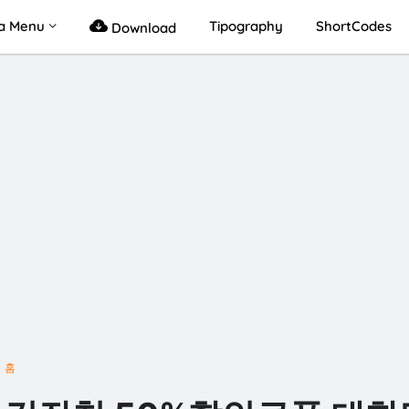
a Menu
Tipography
ShortCodes
Download
홈