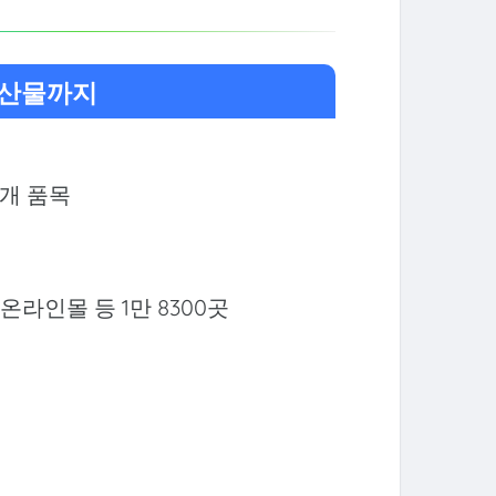
수산물까지
11개 품목
온라인몰 등 1만 8300곳