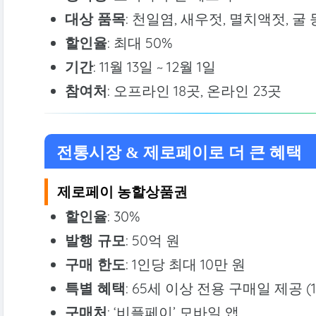
대상 품목
: 천일염, 새우젓, 멸치액젓, 굴 
할인율
: 최대 50%
기간
: 11월 13일 ~ 12월 1일
참여처
: 오프라인 18곳, 온라인 23곳
전통시장 & 제로페이로 더 큰 혜택
제로페이 농할상품권
할인율
: 30%
발행 규모
: 50억 원
구매 한도
: 1인당 최대 10만 원
특별 혜택
: 65세 이상 전용 구매일 제공 (11
구매처
: ‘비플페이’ 모바일 앱