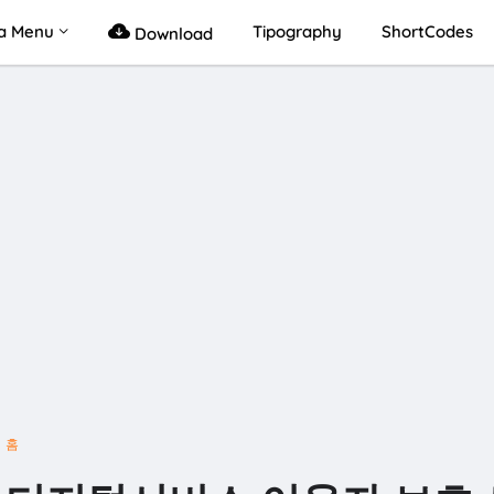
a Menu
Tipography
ShortCodes
Download
홈