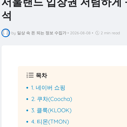
서울랜드 입장권 저렴하게 
석
by
일상 속 돈 되는 정보 수집가
•
2026-08-08
•
2 min read
목차
1. 네이버 쇼핑
2. 쿠차(Coocha)
3. 클룩(KLOOK)
4. 티몬(TMON)