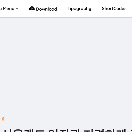
a Menu
Tipography
ShortCodes
Download
홈