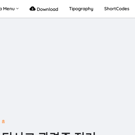
a Menu
Tipography
ShortCodes
Download
홈