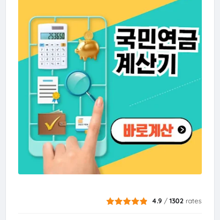
4.9
/
1302
rates