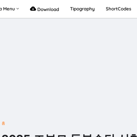
a Menu
Tipography
ShortCodes
Download
홈