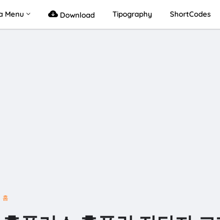
a Menu
Tipography
ShortCodes
Download
홈