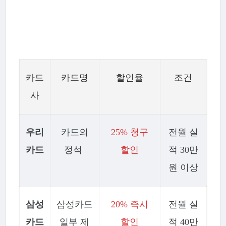
카드
카드명
할인율
조건
사
우리
카드의
25% 청구
전월 실
카드
정석
할인
적 30만
원 이상
삼성
삼성카드
20% 즉시
전월 실
카드
일부 제
할인
적 40만