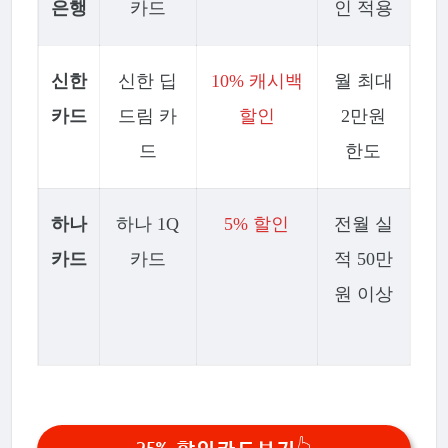
은행
카드
인 적용
신한
신한 딥
10% 캐시백
월 최대
카드
드림 카
할인
2만원
드
한도
하나
하나 1Q
5% 할인
전월 실
카드
카드
적 50만
원 이상