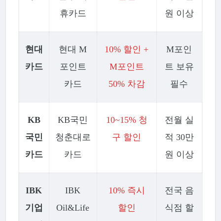
휴카드
원 이상
현대
현대 M
10% 할인 +
M포인
카드
포인트
M포인트
트 보유
카드
50% 차감
필수
KB
KB국민
10~15% 청
전월 실
국민
청춘대로
구 할인
적 30만
카드
카드
원 이상
IBK
IBK
10% 즉시
전국 음
기업
Oil&Life
할인
식점 할