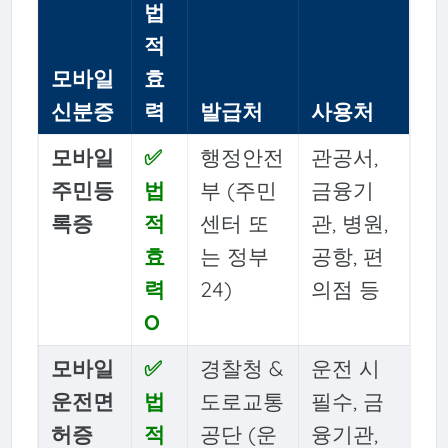
법
적
모바일
효
신분증
력
발급처
사용처
모바일
✅
행정안전
관공서,
주민등
법
부 (주민
금융기
록증
적
센터 또
관, 병원,
효
는 정부
공항, 편
력
24)
의점 등
O
모바일
✅
경찰청 &
운전 시
운전면
법
도로교통
필수, 금
허증
적
공단 (운
융기관,