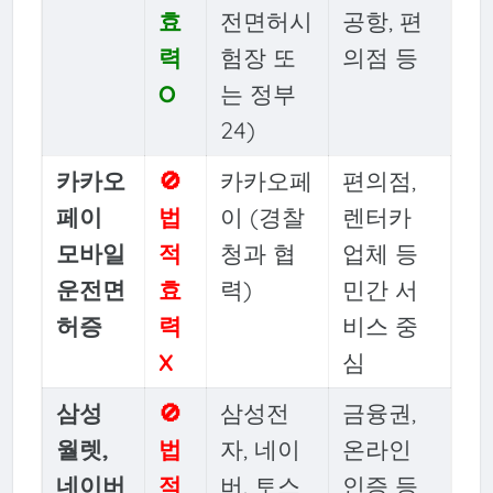
효
전면허시
공항, 편
력
험장 또
의점 등
O
는 정부
24)
카카오
🚫
카카오페
편의점,
페이
법
이 (경찰
렌터카
모바일
적
청과 협
업체 등
운전면
효
력)
민간 서
허증
력
비스 중
X
심
삼성
🚫
삼성전
금융권,
월렛,
법
자, 네이
온라인
네이버
적
버, 토스
인증 등