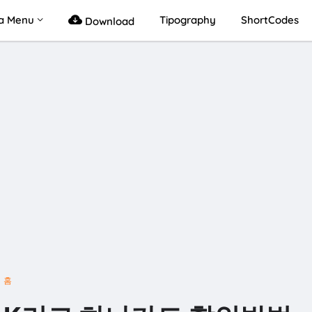
a Menu
Tipography
ShortCodes
Download
홈