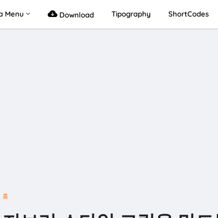
a Menu
Tipography
ShortCodes
Download
홈