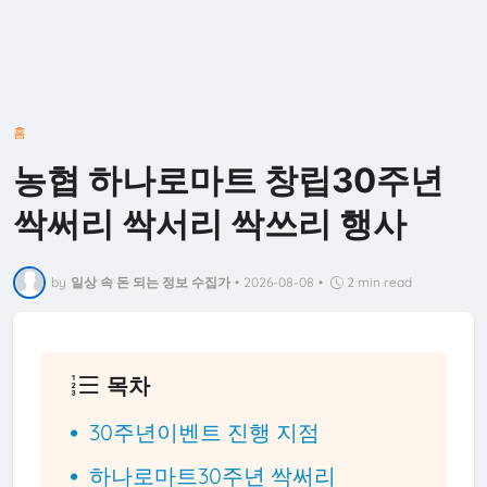
홈
농협 하나로마트 창립30주년
싹써리 싹서리 싹쓰리 행사
by
일상 속 돈 되는 정보 수집가
•
2026-08-08
•
2 min read
목차
30주년이벤트 진행 지점
하나로마트30주년 싹써리