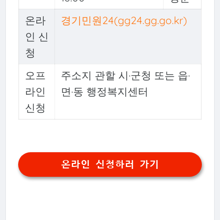
온라
경기민원24(gg24.gg.go.kr)
인 신
청
오프
주소지 관할 시·군청 또는 읍·
라인
면·동 행정복지센터
신청
온라인 신청하러 가기