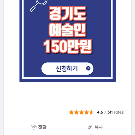
4.6
/
311
rates
전달
복사