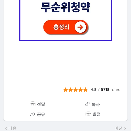
4.8
/
5718
rates
전달
복사
별점
공유
다음
이전