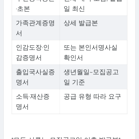
·초본
일 최신
가족관계증명
상세 발급본
서
인감도장·인
또는 본인서명사실
감증명서
확인서
출입국사실증
생년월일~모집공고
명서
일 기준
소득·재산증
공급 유형 따라 요구
명서