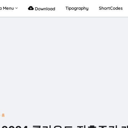
a Menu
Tipography
ShortCodes
Download
홈