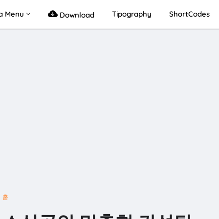
a Menu
Tipography
ShortCodes
Download
홈