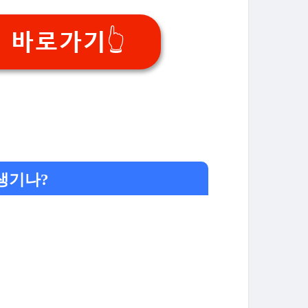
 바로가기👆
생기나?